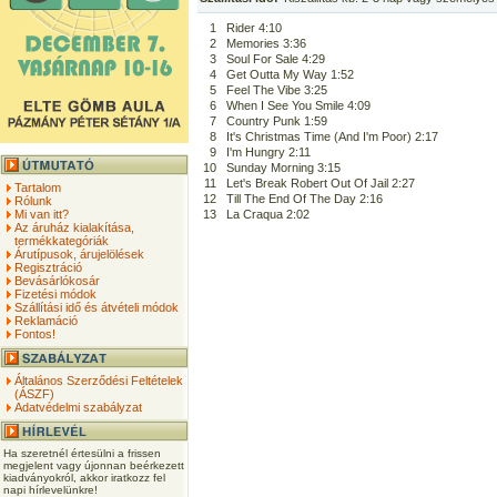
1
Rider 4:10
2
Memories 3:36
3
Soul For Sale 4:29
4
Get Outta My Way 1:52
5
Feel The Vibe 3:25
6
When I See You Smile 4:09
7
Country Punk 1:59
8
It's Christmas Time (And I'm Poor) 2:17
9
I'm Hungry 2:11
10
Sunday Morning 3:15
11
Let's Break Robert Out Of Jail 2:27
Tartalom
12
Till The End Of The Day 2:16
Rólunk
Mi van itt?
13
La Craqua 2:02
Az áruház kialakítása,
termékkategóriák
Árutípusok, árujelölések
Regisztráció
Bevásárlókosár
Fizetési módok
Szállítási idő és átvételi módok
Reklamáció
Fontos!
Általános Szerződési Feltételek
(ÁSZF)
Adatvédelmi szabályzat
Ha szeretnél értesülni a frissen
megjelent vagy újonnan beérkezett
kiadványokról, akkor iratkozz fel
napi hírlevelünkre!