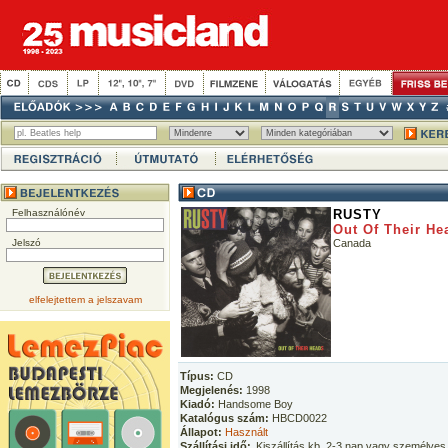
Felhasználónév
RUSTY
Out Of Their He
Jelszó
Canada
elfelejtettem a jelszavam
Típus:
CD
Megjelenés:
1998
Kiadó:
Handsome Boy
Katalógus szám:
HBCD0022
Állapot:
Használt
Szállítási idő:
Kiszállítás kb. 2-3 nap vagy személyes