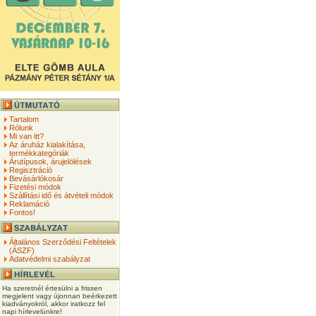
Tartalom
Rólunk
Mi van itt?
Az áruház kialakítása,
termékkategóriák
Árutípusok, árujelölések
Regisztráció
Bevásárlókosár
Fizetési módok
Szállítási idő és átvételi módok
Reklamáció
Fontos!
Általános Szerződési Feltételek
(ÁSZF)
Adatvédelmi szabályzat
Ha szeretnél értesülni a frissen
megjelent vagy újonnan beérkezett
kiadványokról, akkor iratkozz fel
napi hírlevelünkre!