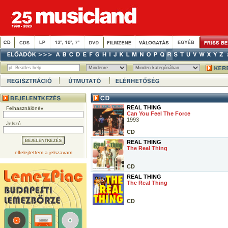
REAL THING
Felhasználónév
Can You Feel The Force
1993
Jelszó
CD
REAL THING
The Real Thing
elfelejtettem a jelszavam
CD
REAL THING
The Real Thing
CD