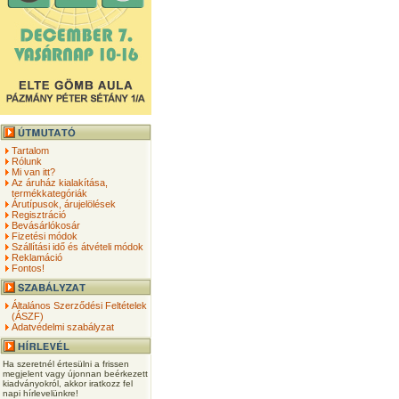
Tartalom
Rólunk
Mi van itt?
Az áruház kialakítása,
termékkategóriák
Árutípusok, árujelölések
Regisztráció
Bevásárlókosár
Fizetési módok
Szállítási idő és átvételi módok
Reklamáció
Fontos!
Általános Szerződési Feltételek
(ÁSZF)
Adatvédelmi szabályzat
Ha szeretnél értesülni a frissen
megjelent vagy újonnan beérkezett
kiadványokról, akkor iratkozz fel
napi hírlevelünkre!