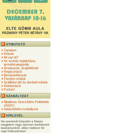
Tartalom
Rólunk
Mi van itt?
Az áruház kialakítása,
termékkategóriák
Árutípusok, árujelölések
Regisztráció
Bevásárlókosár
Fizetési módok
Szállítási idő és átvételi módok
Reklamáció
Fontos!
Általános Szerződési Feltételek
(ÁSZF)
Adatvédelmi szabályzat
Ha szeretnél értesülni a frissen
megjelent vagy újonnan beérkezett
kiadványokról, akkor iratkozz fel
napi hírlevelünkre!