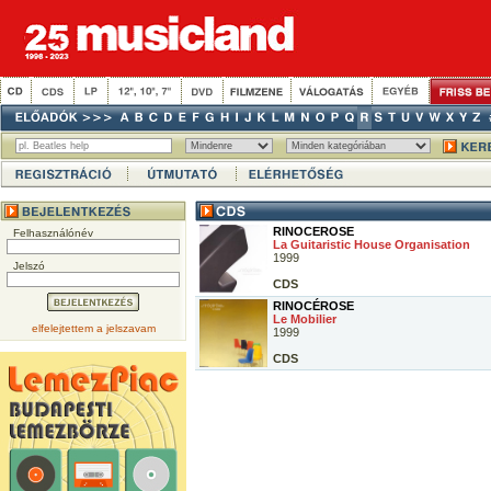
RINOCEROSE
Felhasználónév
La Guitaristic House Organisation
1999
Jelszó
CDS
RINOCÉROSE
Le Mobilier
elfelejtettem a jelszavam
1999
CDS