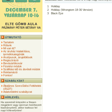
1
Holiday
2
Holiday (Wrongtom 18-30 Version)
3
Black Eye
Tartalom
Rólunk
Mi van itt?
Az áruház kialakítása,
termékkategóriák
Árutípusok, árujelölések
Regisztráció
Bevásárlókosár
Fizetési módok
Szállítási idő és átvételi módok
Reklamáció
Fontos!
Általános Szerződési Feltételek
(ÁSZF)
Adatvédelmi szabályzat
Ha szeretnél értesülni a frissen
megjelent vagy újonnan beérkezett
kiadványokról, akkor iratkozz fel
napi hírlevelünkre!