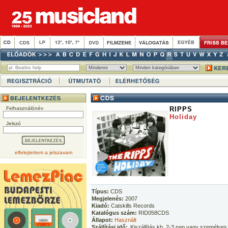
Felhasználónév
RIPPS
Holiday
Jelszó
elfelejtettem a jelszavam
Típus:
CDS
Megjelenés:
2007
Kiadó:
Catskills Records
Katalógus szám:
RID058CDS
Állapot:
Használt
Szállítási idő:
Kiszállítás kb. 2-3 nap vagy személyes