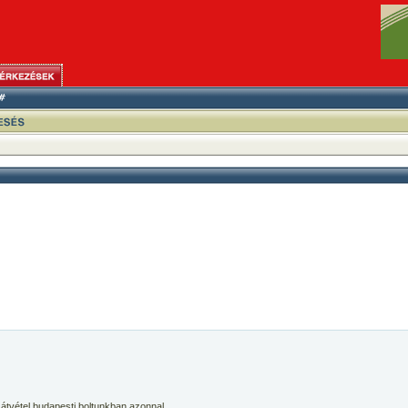
 átvétel budapesti boltunkban azonnal