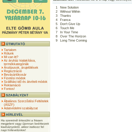
1
New Solution
2
Without Within
3
Thanks
4
Franca
5
Don't Give Up
6
Touch Me
7
In Your Time
8
Over The Horizon
9
Long Time Coming
Tartalom
Rólunk
Mi van itt?
Az áruház kialakítása,
termékkategóriák
Árutípusok, árujelölések
Regisztráció
Bevásárlókosár
Fizetési módok
Szállítási idő és átvételi módok
Reklamáció
Fontos!
Általános Szerződési Feltételek
(ÁSZF)
Adatvédelmi szabályzat
Ha szeretnél értesülni a frissen
megjelent vagy újonnan beérkezett
kiadványokról, akkor iratkozz fel
napi hírlevelünkre!