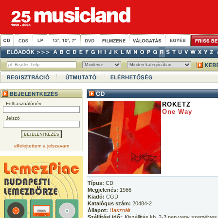
Felhasználónév
ROKETZ
One Way
Jelszó
elfelejtettem a jelszavam
Típus:
CD
Megjelenés:
1986
Kiadó:
CGD
Katalógus szám:
20484-2
Állapot:
Használt
Szállítási idő:
Kiszállítás kb. 2-3 nap vagy személyes