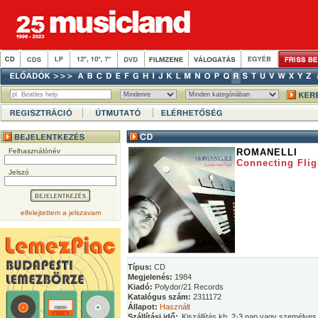
Felhasználónév
ROMANELLI
Connecting Flig
Jelszó
elfelejtettem a jelszavam
Típus:
CD
Megjelenés:
1984
Kiadó:
Polydor/21 Records
Katalógus szám:
2311172
Állapot:
Használt
Szállítási idő:
Kiszállítás kb. 2-3 nap vagy személyes