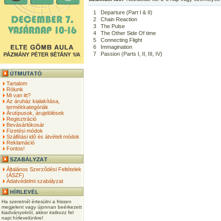
1
Departure (Part I & II)
2
Chain Reaction
3
The Pulse
4
The Other Side Of time
5
Connecting Flight
6
Immagination
7
Passion (Parts I, II, III, IV)
Tartalom
Rólunk
Mi van itt?
Az áruház kialakítása,
termékkategóriák
Árutípusok, árujelölések
Regisztráció
Bevásárlókosár
Fizetési módok
Szállítási idő és átvételi módok
Reklamáció
Fontos!
Általános Szerződési Feltételek
(ÁSZF)
Adatvédelmi szabályzat
Ha szeretnél értesülni a frissen
megjelent vagy újonnan beérkezett
kiadványokról, akkor iratkozz fel
napi hírlevelünkre!