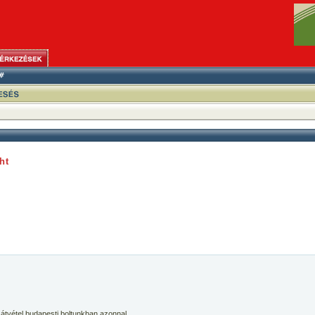
ht
 átvétel budapesti boltunkban azonnal