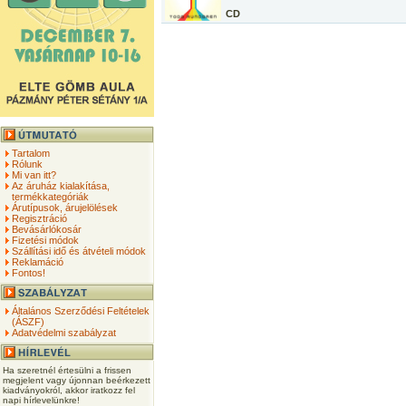
CD
Tartalom
Rólunk
Mi van itt?
Az áruház kialakítása,
termékkategóriák
Árutípusok, árujelölések
Regisztráció
Bevásárlókosár
Fizetési módok
Szállítási idő és átvételi módok
Reklamáció
Fontos!
Általános Szerződési Feltételek
(ÁSZF)
Adatvédelmi szabályzat
Ha szeretnél értesülni a frissen
megjelent vagy újonnan beérkezett
kiadványokról, akkor iratkozz fel
napi hírlevelünkre!