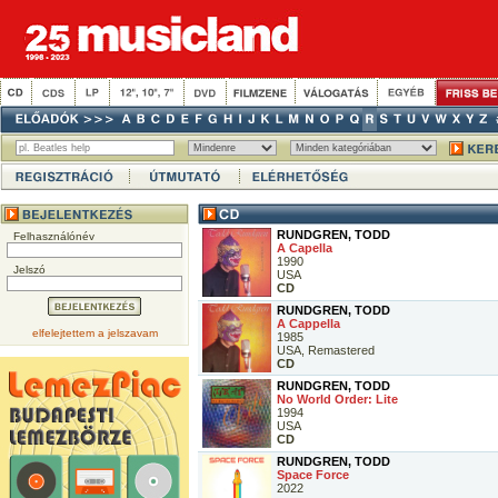
RUNDGREN, TODD
Felhasználónév
A Capella
1990
Jelszó
USA
CD
RUNDGREN, TODD
A Cappella
elfelejtettem a jelszavam
1985
USA, Remastered
CD
RUNDGREN, TODD
No World Order: Lite
1994
USA
CD
RUNDGREN, TODD
Space Force
2022