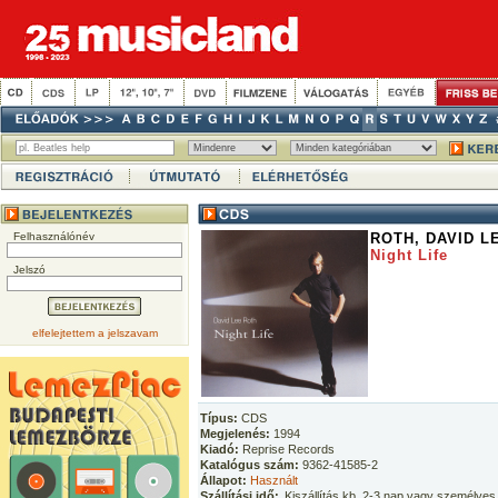
Felhasználónév
ROTH, DAVID L
Night Life
Jelszó
elfelejtettem a jelszavam
Típus:
CDS
Megjelenés:
1994
Kiadó:
Reprise Records
Katalógus szám:
9362-41585-2
Állapot:
Használt
Szállítási idő:
Kiszállítás kb. 2-3 nap vagy személyes