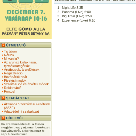
1
Night Life 3:35
2
Panama (Live) 6:00
3
Big Train (Live) 3:50
4
Experience (Live) 6:10
Tartalom
Rólunk
Mi van itt?
Az áruház kialakítása,
termékkategóriák
Árutípusok, árujelölések
Regisztráció
Bevásárlókosár
Fizetési módok
Szállítási idő és átvételi módok
Reklamáció
Fontos!
Általános Szerződési Feltételek
(ÁSZF)
Adatvédelmi szabályzat
Ha szeretnél értesülni a frissen
megjelent vagy újonnan beérkezett
kiadványokról, akkor iratkozz fel
napi hírlevelünkre!