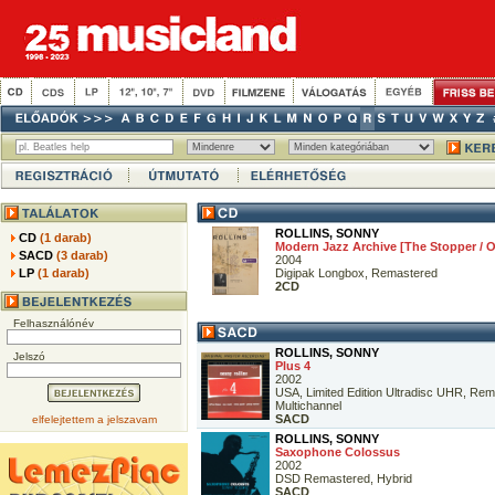
ROLLINS, SONNY
CD
(1 darab)
Modern Jazz Archive [The Stopper / O
SACD
(3 darab)
2004
LP
(1 darab)
Digipak Longbox, Remastered
2CD
Felhasználónév
ROLLINS, SONNY
Jelszó
Plus 4
2002
USA, Limited Edition Ultradisc UHR, Rem
Multichannel
SACD
elfelejtettem a jelszavam
ROLLINS, SONNY
Saxophone Colossus
2002
DSD Remastered, Hybrid
SACD