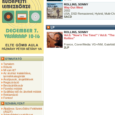
ROLLINS, SONNY
Way Out West
2002
USA, DSD Remastered, Hybrid, Multi-Ch
SACD
ROLLINS, SONNY
Vol.5: "Now's The Time!" / Vol.6: "Th
Rollins"
France, Cover/Media: VG+/NM, Gatefold
2LP
Tartalom
Rólunk
Mi van itt?
Az áruház kialakítása,
termékkategóriák
Árutípusok, árujelölések
Regisztráció
Bevásárlókosár
Fizetési módok
Szállítási idő és átvételi módok
Reklamáció
Fontos!
Általános Szerződési Feltételek
(ÁSZF)
Adatvédelmi szabályzat