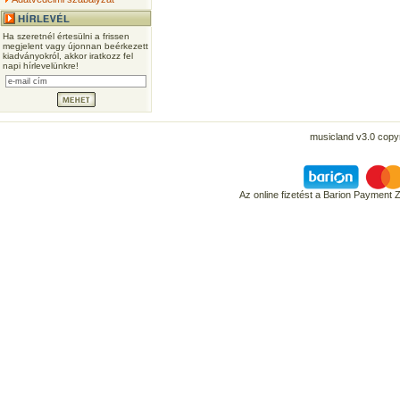
Ha szeretnél értesülni a frissen
megjelent vagy újonnan beérkezett
kiadványokról, akkor iratkozz fel
napi hírlevelünkre!
musicland v3.0 copyr
Az online fizetést a Barion Payment 