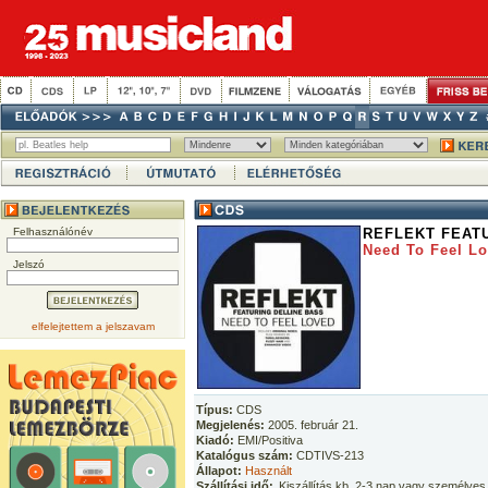
Felhasználónév
REFLEKT FEAT
Need To Feel L
Jelszó
elfelejtettem a jelszavam
Típus:
CDS
Megjelenés:
2005. február 21.
Kiadó:
EMI/Positiva
Katalógus szám:
CDTIVS-213
Állapot:
Használt
Szállítási idő:
Kiszállítás kb. 2-3 nap vagy személyes