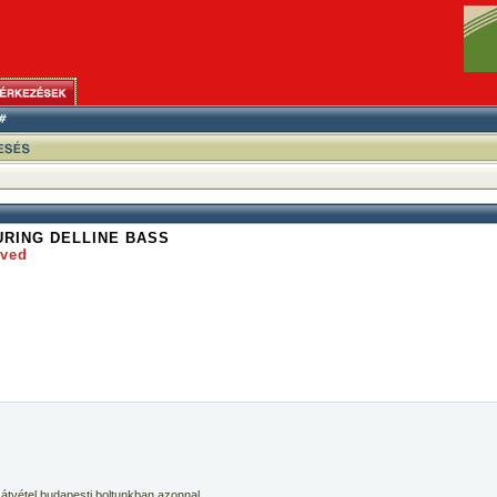
URING DELLINE BASS
oved
 átvétel budapesti boltunkban azonnal