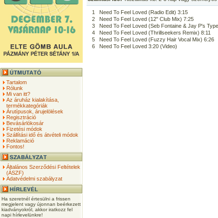
1
Need To Feel Loved (Radio Edit) 3:15
2
Need To Feel Loved (12" Club Mix) 7:25
3
Need To Feel Loved (Seb Fontaine & Jay P's Typ
4
Need To Feel Loved (Thrillseekers Remix) 8:11
5
Need To Feel Loved (Fuzzy Hair Vocal Mix) 6:26
6
Need To Feel Loved 3:20 (Video)
Tartalom
Rólunk
Mi van itt?
Az áruház kialakítása,
termékkategóriák
Árutípusok, árujelölések
Regisztráció
Bevásárlókosár
Fizetési módok
Szállítási idő és átvételi módok
Reklamáció
Fontos!
Általános Szerződési Feltételek
(ÁSZF)
Adatvédelmi szabályzat
Ha szeretnél értesülni a frissen
megjelent vagy újonnan beérkezett
kiadványokról, akkor iratkozz fel
napi hírlevelünkre!