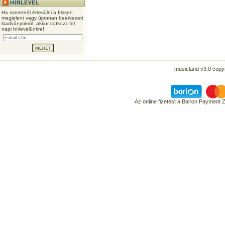
Ha szeretnél értesülni a frissen
megjelent vagy újonnan beérkezett
kiadványokról, akkor iratkozz fel
napi hírlevelünkre!
musicland v3.0 copyr
Az online fizetést a Barion Payment 