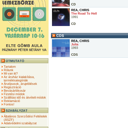
CD
REA, CHRIS
The Road To Hell
1991
CD
REA, CHRIS
Julia
1993
CDS
Tartalom
Rólunk
Mi van itt?
Az áruház kialakítása,
termékkategóriák
Árutípusok, árujelölések
Regisztráció
Bevásárlókosár
Fizetési módok
Szállítási idő és átvételi módok
Reklamáció
Fontos!
Általános Szerződési Feltételek
(ÁSZF)
Adatvédelmi szabályzat