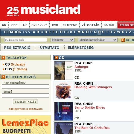
REA, CHRIS
CD
(5 darab)
Auberge
CDS
(1 darab)
1991
CD
Felhasználónév
REA, CHRIS
Dancing With Strangers
Jelszó
CD
REA, CHRIS
Santo Spirito Blues
elfelejtettem a jelszavam
2011
CD
REA, CHRIS
The Best Of Chris Rea
1994