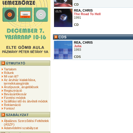
CD
REA, CHRIS
The Road To Hell
1991
CD
REA, CHRIS
Julia
1993
CDS
Tartalom
Rólunk
Mi van itt?
Az áruház kialakítása,
termékkategóriák
Árutípusok, árujelölések
Regisztráció
Bevásárlókosár
Fizetési módok
Szállítási idő és átvételi módok
Reklamáció
Fontos!
Általános Szerződési Feltételek
(ÁSZF)
Adatvédelmi szabályzat