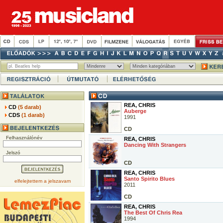
REA, CHRIS
CD
(5 darab)
Auberge
CDS
(1 darab)
1991
CD
Felhasználónév
REA, CHRIS
Dancing With Strangers
Jelszó
CD
REA, CHRIS
Santo Spirito Blues
elfelejtettem a jelszavam
2011
CD
REA, CHRIS
The Best Of Chris Rea
1994