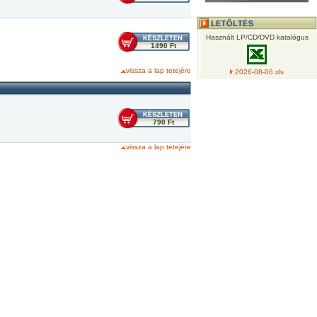
Használt LP/CD/DVD katalógus
1490 Ft
vissza a lap tetejére
2026-08-06.xls
790 Ft
vissza a lap tetejére