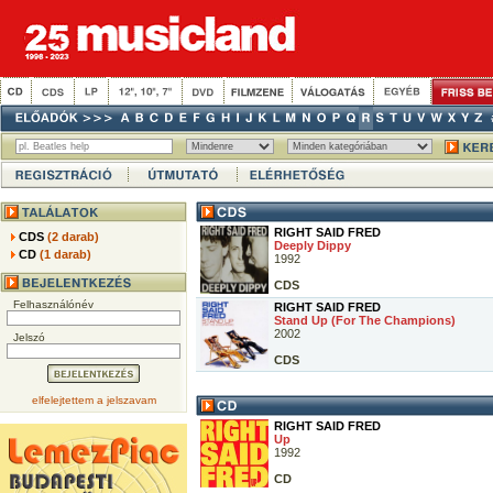
RIGHT SAID FRED
CDS
(2 darab)
Deeply Dippy
CD
(1 darab)
1992
CDS
Felhasználónév
RIGHT SAID FRED
Stand Up (For The Champions)
2002
Jelszó
CDS
elfelejtettem a jelszavam
RIGHT SAID FRED
Up
1992
CD