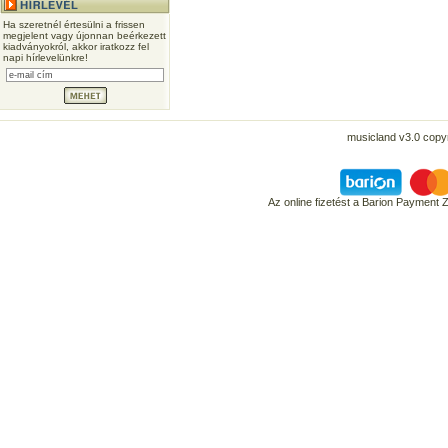
Ha szeretnél értesülni a frissen
megjelent vagy újonnan beérkezett
kiadványokról, akkor iratkozz fel
napi hírlevelünkre!
musicland v3.0 copyr
Az online fizetést a Barion Payment 