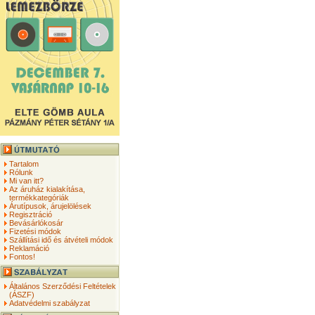
Tartalom
Rólunk
Mi van itt?
Az áruház kialakítása,
termékkategóriák
Árutípusok, árujelölések
Regisztráció
Bevásárlókosár
Fizetési módok
Szállítási idő és átvételi módok
Reklamáció
Fontos!
Általános Szerződési Feltételek
(ÁSZF)
Adatvédelmi szabályzat