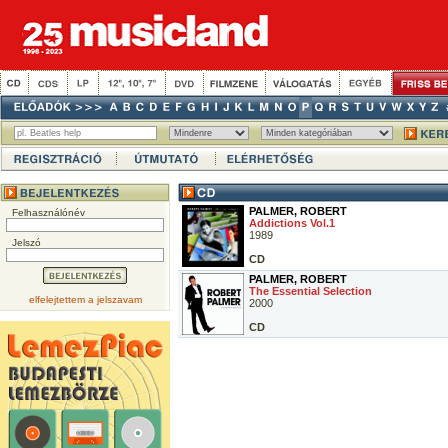
PALMER, ROBERT
Felhasználónév
Addictions Vol.1
1989
Jelszó
CD
PALMER, ROBERT
The Essential Selection
elfelejtettem a jelszavam
2000
CD