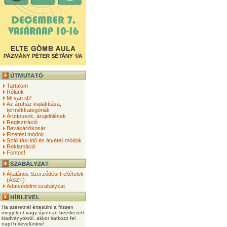
Tartalom
Rólunk
Mi van itt?
Az áruház kialakítása,
termékkategóriák
Árutípusok, árujelölések
Regisztráció
Bevásárlókosár
Fizetési módok
Szállítási idő és átvételi módok
Reklamáció
Fontos!
Általános Szerződési Feltételek
(ÁSZF)
Adatvédelmi szabályzat
Ha szeretnél értesülni a frissen
megjelent vagy újonnan beérkezett
kiadványokról, akkor iratkozz fel
napi hírlevelünkre!