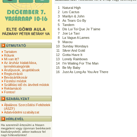
1
Natural High
2
Les Cactus
3
Marilyn & John
4
As Tears Go By
5
Tandem
6
Dis Lui Toi Que Je T'aime
7
Joe Le Taxi
8
La Vague A Lames
9
Maxou
10
Sunday Mondays
11
Silver And Gold
Tartalom
12
Gotta Have It
Rólunk
Mi van itt?
13
Lonely Rainbows
Az áruház kialakítása,
14
I'm Waiting For The Man
termékkategóriák
15
Be My Baby
Árutípusok, árujelölések
16
Just As Long As You Are There
Regisztráció
Bevásárlókosár
Fizetési módok
Szállítási idő és átvételi módok
Reklamáció
Fontos!
Általános Szerződési Feltételek
(ÁSZF)
Adatvédelmi szabályzat
Ha szeretnél értesülni a frissen
megjelent vagy újonnan beérkezett
kiadványokról, akkor iratkozz fel
napi hírlevelünkre!