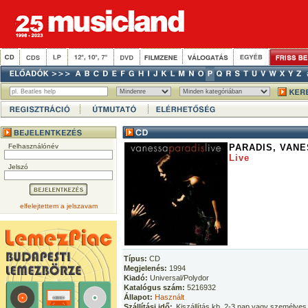
Felhasználónév
PARADIS, VAN
Live
Jelszó
elfelejtettem a jelszavam
Típus:
CD
Megjelenés:
1994
Kiadó:
Universal/Polydor
Katalógus szám:
5216932
Állapot:
Használt
Szállítási idő:
Kiszállítás kb. 2-3 nap vagy személyes