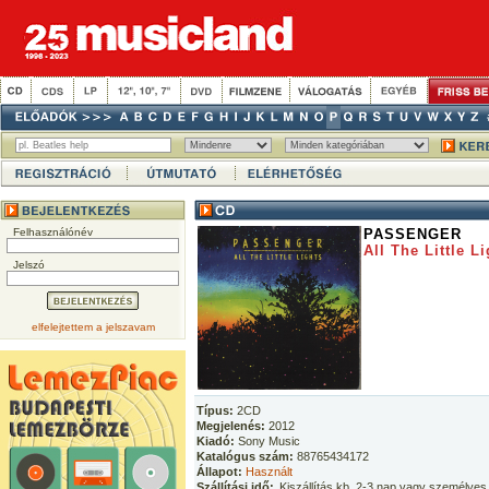
Felhasználónév
PASSENGER
All The Little L
Jelszó
elfelejtettem a jelszavam
Típus:
2CD
Megjelenés:
2012
Kiadó:
Sony Music
Katalógus szám:
88765434172
Állapot:
Használt
Szállítási idő:
Kiszállítás kb. 2-3 nap vagy személyes