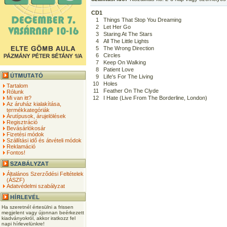
CD1
1
Things That Stop You Dreaming
2
Let Her Go
3
Staring At The Stars
4
All The Little Lights
5
The Wrong Direction
6
Circles
7
Keep On Walking
8
Patient Love
9
Life's For The Living
10
Holes
Tartalom
11
Feather On The Clyde
Rólunk
Mi van itt?
12
I Hate (Live From The Borderline, London)
Az áruház kialakítása,
termékkategóriák
Árutípusok, árujelölések
Regisztráció
Bevásárlókosár
Fizetési módok
Szállítási idő és átvételi módok
Reklamáció
Fontos!
Általános Szerződési Feltételek
(ÁSZF)
Adatvédelmi szabályzat
Ha szeretnél értesülni a frissen
megjelent vagy újonnan beérkezett
kiadványokról, akkor iratkozz fel
napi hírlevelünkre!