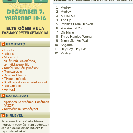
1
Medley
2
Medley
3
Buona Sera
4
The Lip
5
Pennies From Heaven
6
You Rascal You
7
Oh Marie
8
Three Handed Woman
9
Jump, Jive An' Wail
10
Angelina
11
Hey Boy, Hey Girl
Tartalom
12
Medley
Rólunk
Mi van itt?
Az áruház kialakítása,
termékkategóriák
Árutípusok, árujelölések
Regisztráció
Bevásárlókosár
Fizetési módok
Szállítási idő és átvételi módok
Reklamáció
Fontos!
Általános Szerződési Feltételek
(ÁSZF)
Adatvédelmi szabályzat
Ha szeretnél értesülni a frissen
megjelent vagy újonnan beérkezett
kiadványokról, akkor iratkozz fel
napi hírlevelünkre!