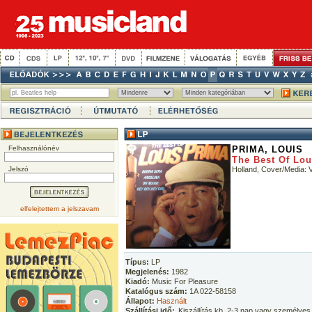
Felhasználónév
PRIMA, LOUIS
The Best Of Lou
Jelszó
Holland, Cover/Media:
elfelejtettem a jelszavam
Típus:
LP
Megjelenés:
1982
Kiadó:
Music For Pleasure
Katalógus szám:
1A 022-58158
Állapot:
Használt
Szállítási idő:
Kiszállítás kb. 2-3 nap vagy személyes