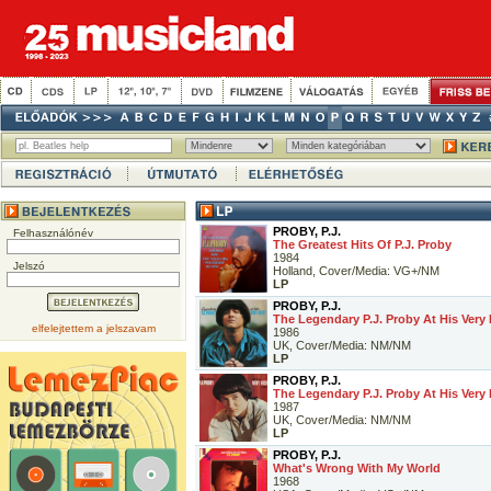
PROBY, P.J.
Felhasználónév
The Greatest Hits Of P.J. Proby
1984
Jelszó
Holland, Cover/Media: VG+/NM
LP
PROBY, P.J.
The Legendary P.J. Proby At His Very
elfelejtettem a jelszavam
1986
UK, Cover/Media: NM/NM
LP
PROBY, P.J.
The Legendary P.J. Proby At His Very 
1987
UK, Cover/Media: NM/NM
LP
PROBY, P.J.
What's Wrong With My World
1968