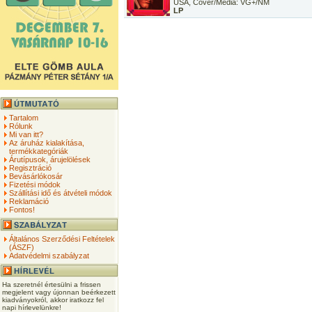
USA, Cover/Media: VG+/NM
LP
Tartalom
Rólunk
Mi van itt?
Az áruház kialakítása,
termékkategóriák
Árutípusok, árujelölések
Regisztráció
Bevásárlókosár
Fizetési módok
Szállítási idő és átvételi módok
Reklamáció
Fontos!
Általános Szerződési Feltételek
(ÁSZF)
Adatvédelmi szabályzat
Ha szeretnél értesülni a frissen
megjelent vagy újonnan beérkezett
kiadványokról, akkor iratkozz fel
napi hírlevelünkre!