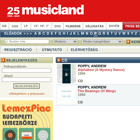
POPPY, ANDREW
Felhasználónév
Alphabed (A Mystery Dance)
1994
Jelszó
CD
POPPY, ANDREW
The Beatings Of Wings
elfelejtettem a jelszavam
1994
CD