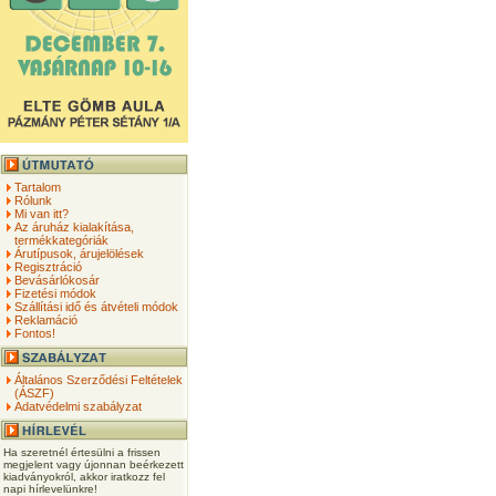
Tartalom
Rólunk
Mi van itt?
Az áruház kialakítása,
termékkategóriák
Árutípusok, árujelölések
Regisztráció
Bevásárlókosár
Fizetési módok
Szállítási idő és átvételi módok
Reklamáció
Fontos!
Általános Szerződési Feltételek
(ÁSZF)
Adatvédelmi szabályzat
Ha szeretnél értesülni a frissen
megjelent vagy újonnan beérkezett
kiadványokról, akkor iratkozz fel
napi hírlevelünkre!