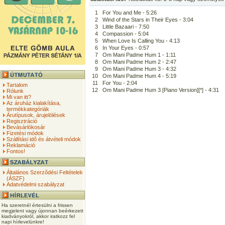
1
For You and Me - 5:26
2
Wind of the Stars in Their Eyes - 3:04
3
Little Bazaari - 7:50
4
Compassion - 5:04
5
When Love Is Calling You - 4:13
6
In Your Eyes - 0:57
7
Om Mani Padme Hum 1 - 1:11
8
Om Mani Padme Hum 2 - 2:47
9
Om Mani Padme Hum 3 - 4:32
10
Om Mani Padme Hum 4 - 5:19
11
For You - 2:04
Tartalom
12
Om Mani Padme Hum 3 [Piano Version][*] - 4:31
Rólunk
Mi van itt?
Az áruház kialakítása,
termékkategóriák
Árutípusok, árujelölések
Regisztráció
Bevásárlókosár
Fizetési módok
Szállítási idő és átvételi módok
Reklamáció
Fontos!
Általános Szerződési Feltételek
(ÁSZF)
Adatvédelmi szabályzat
Ha szeretnél értesülni a frissen
megjelent vagy újonnan beérkezett
kiadványokról, akkor iratkozz fel
napi hírlevelünkre!