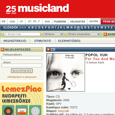
Felhasználónév
POPOL VUH
For You And Me
Jelszó
+1 bonus track
elfelejtettem a jelszavam
Típus:
CD
Megjelenés:
2006
Kiadó:
SPV
Katalógus szám:
70272
Állapot:
Használt
Szállítási idő:
Kiszállítás kb. 2-3 nap vagy személyes