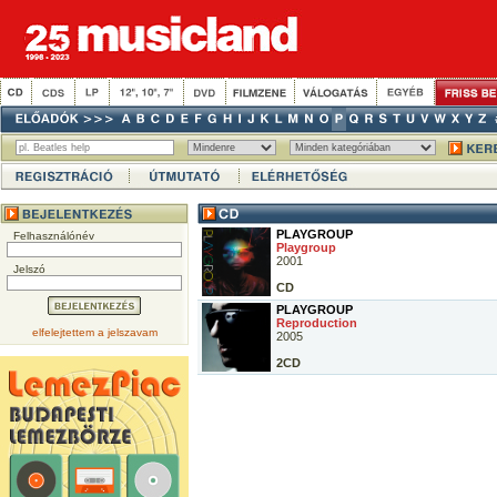
PLAYGROUP
Felhasználónév
Playgroup
2001
Jelszó
CD
PLAYGROUP
Reproduction
elfelejtettem a jelszavam
2005
2CD