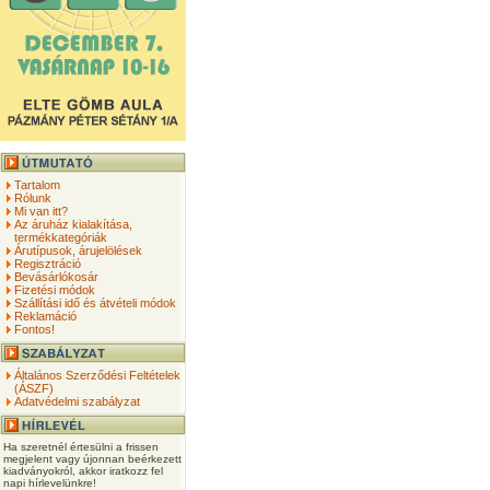
Tartalom
Rólunk
Mi van itt?
Az áruház kialakítása,
termékkategóriák
Árutípusok, árujelölések
Regisztráció
Bevásárlókosár
Fizetési módok
Szállítási idő és átvételi módok
Reklamáció
Fontos!
Általános Szerződési Feltételek
(ÁSZF)
Adatvédelmi szabályzat
Ha szeretnél értesülni a frissen
megjelent vagy újonnan beérkezett
kiadványokról, akkor iratkozz fel
napi hírlevelünkre!