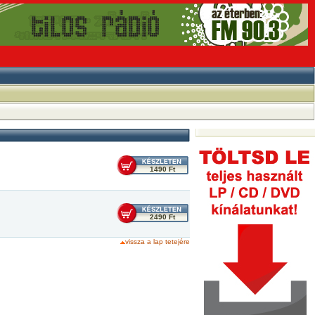
1490 Ft
2490 Ft
vissza a lap tetejére