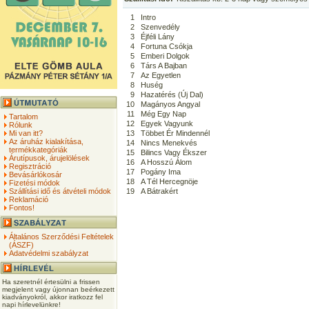
1
Intro
2
Szenvedély
3
Éjféli Lány
4
Fortuna Csókja
5
Emberi Dolgok
6
Társ A Bajban
7
Az Egyetlen
8
Huség
9
Hazatérés (Új Dal)
10
Magányos Angyal
11
Még Egy Nap
Tartalom
12
Egyek Vagyunk
Rólunk
Mi van itt?
13
Többet Ér Mindennél
Az áruház kialakítása,
14
Nincs Menekvés
termékkategóriák
15
Bilincs Vagy Ékszer
Árutípusok, árujelölések
16
A Hosszú Álom
Regisztráció
17
Pogány Ima
Bevásárlókosár
18
A Tél Hercegnöje
Fizetési módok
Szállítási idő és átvételi módok
19
A Bátrakért
Reklamáció
Fontos!
Általános Szerződési Feltételek
(ÁSZF)
Adatvédelmi szabályzat
Ha szeretnél értesülni a frissen
megjelent vagy újonnan beérkezett
kiadványokról, akkor iratkozz fel
napi hírlevelünkre!