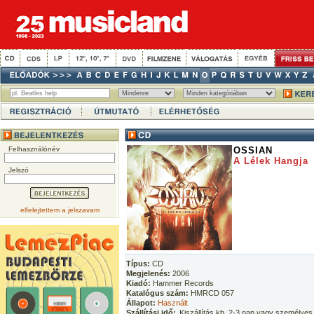
Felhasználónév
OSSIAN
A Lélek Hangja
Jelszó
elfelejtettem a jelszavam
Típus:
CD
Megjelenés:
2006
Kiadó:
Hammer Records
Katalógus szám:
HMRCD 057
Állapot:
Használt
Szállítási idő:
Kiszállítás kb. 2-3 nap vagy személyes