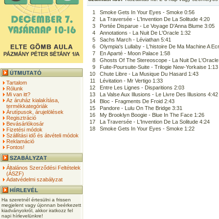
1
Smoke Gets In Your Eyes - Smoke 0:56
2
La Traversée - L'Invention De La Solitude 4:20
3
Portée Disparue - Le Voyage D'Anna Blume 3:05
4
Annotations - La Nuit De L'Oracle 1:32
5
Sachs March - Léviathan 5:41
6
Olympia's Lullaby - L'histoire De Ma Machine A Ecr
7
En Aparté - Moon Palace 1:58
8
Ghosts Of The Stereoscope - La Nuit De L'Oracle
9
Fuite-Poursuite-Suite - Trilogie New-Yorkaise 1:13
10
Chute Libre - La Musique Du Hasard 1:43
11
Lévitation - Mr Vertigo 1:33
Tartalom
12
Entre Les Lignes - Disparitions 2:03
Rólunk
Mi van itt?
13
La Valse Aux Illusions - Le Livre Des Illusions 4:42
Az áruház kialakítása,
14
Bloc - Fragments De Froid 2:43
termékkategóriák
15
Pandore - Lulu On The Bridge 3:31
Árutípusok, árujelölések
16
My Brooklyn Boogie - Blue In The Face 1:26
Regisztráció
17
La Traversée - L'Invention De La Solitude 4:24
Bevásárlókosár
18
Smoke Gets In Your Eyes - Smoke 1:22
Fizetési módok
Szállítási idő és átvételi módok
Reklamáció
Fontos!
Általános Szerződési Feltételek
(ÁSZF)
Adatvédelmi szabályzat
Ha szeretnél értesülni a frissen
megjelent vagy újonnan beérkezett
kiadványokról, akkor iratkozz fel
napi hírlevelünkre!