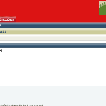
N
 átvétel budapesti boltunkban azonnal