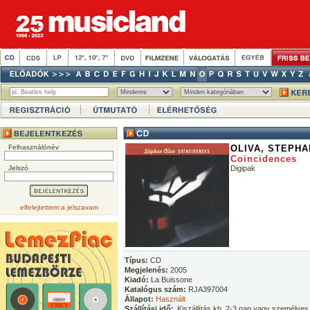
Felhasználónév
OLIVA, STEPHA
Coincidences
Jelszó
Digipak
elfelejtettem a jelszavam
Típus:
CD
Megjelenés:
2005
Kiadó:
La Buissone
Katalógus szám:
RJA397004
Állapot:
Használt
Szállítási idő:
Kiszállítás kb. 2-3 nap vagy személyes