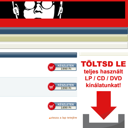
1990 Ft
1990 Ft
1490 Ft
vissza a lap tetejére