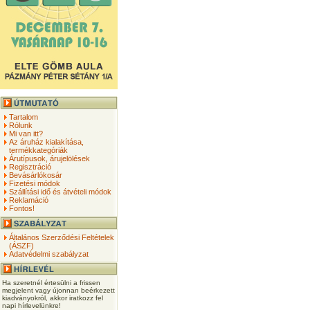
Tartalom
Rólunk
Mi van itt?
Az áruház kialakítása,
termékkategóriák
Árutípusok, árujelölések
Regisztráció
Bevásárlókosár
Fizetési módok
Szállítási idő és átvételi módok
Reklamáció
Fontos!
Általános Szerződési Feltételek
(ÁSZF)
Adatvédelmi szabályzat
Ha szeretnél értesülni a frissen
megjelent vagy újonnan beérkezett
kiadványokról, akkor iratkozz fel
napi hírlevelünkre!