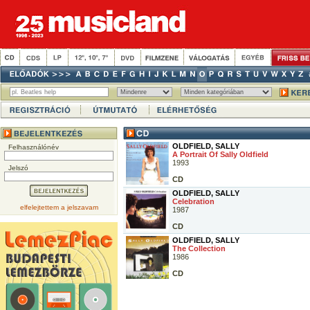
OLDFIELD, SALLY
Felhasználónév
A Portrait Of Sally Oldfield
1993
Jelszó
CD
OLDFIELD, SALLY
Celebration
elfelejtettem a jelszavam
1987
CD
OLDFIELD, SALLY
The Collection
1986
CD