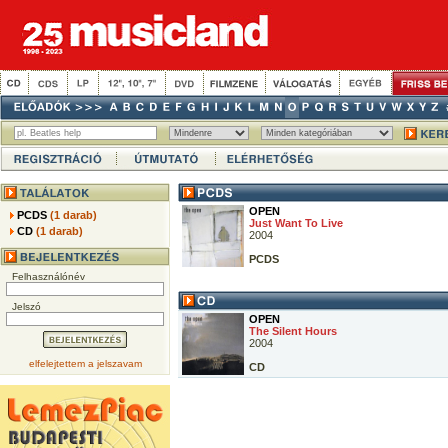
OPEN
PCDS
(1 darab)
Just Want To Live
CD
(1 darab)
2004
PCDS
Felhasználónév
Jelszó
OPEN
The Silent Hours
2004
elfelejtettem a jelszavam
CD