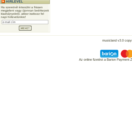
Ha szeretnél értesülni a frissen
megjelent vagy újonnan beérkezett
kiadványokról, akkor iratkozz fel
napi hírlevelünkre!
musicland v3.0 copyr
Az online fizetést a Barion Payment 