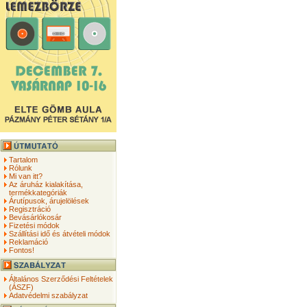
Tartalom
Rólunk
Mi van itt?
Az áruház kialakítása,
termékkategóriák
Árutípusok, árujelölések
Regisztráció
Bevásárlókosár
Fizetési módok
Szállítási idő és átvételi módok
Reklamáció
Fontos!
Általános Szerződési Feltételek
(ÁSZF)
Adatvédelmi szabályzat