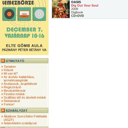
OASIS
Dig Out Your Soul
2008
Digibook
CD+DVD
Tartalom
Rólunk
Mi van itt?
Az áruház kialakítása,
termékkategóriák
Árutípusok, árujelölések
Regisztráció
Bevásárlókosár
Fizetési módok
Szállítási idő és átvételi módok
Reklamáció
Fontos!
Általános Szerződési Feltételek
(ÁSZF)
Adatvédelmi szabályzat