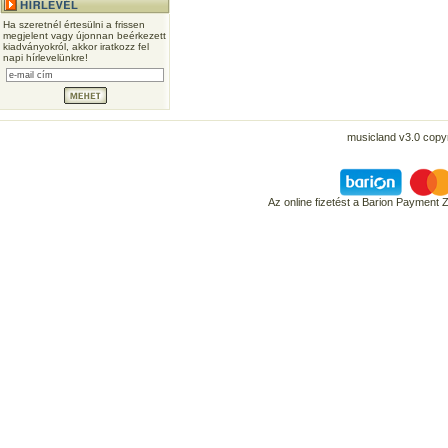
Ha szeretnél értesülni a frissen
megjelent vagy újonnan beérkezett
kiadványokról, akkor iratkozz fel
napi hírlevelünkre!
musicland v3.0 copyr
Az online fizetést a Barion Payment 