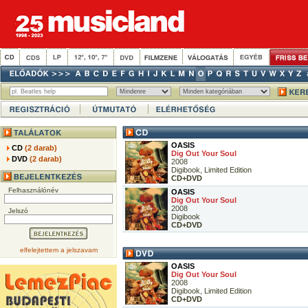
OASIS
CD
(2 darab)
Dig Out Your Soul
DVD
(2 darab)
2008
Digibook, Limited Edition
CD+DVD
Felhasználónév
OASIS
Dig Out Your Soul
2008
Jelszó
Digibook
CD+DVD
elfelejtettem a jelszavam
OASIS
Dig Out Your Soul
2008
Digibook, Limited Edition
CD+DVD