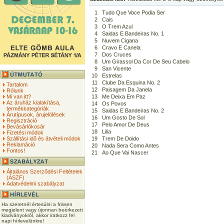
1
Tudo Que Voce Podia Ser
2
Cais
3
O Trem Azul
4
Saidas E Bandeiras No. 1
5
Nuvem Cigana
6
Cravo E Canela
7
Dos Cruces
8
Um Girassol Da Cor De Seu Cabelo
9
San Vicente
10
Estrelas
11
Clube Da Esquina No. 2
Tartalom
12
Paisagem Da Janela
Rólunk
Mi van itt?
13
Me Deixa Em Paz
Az áruház kialakítása,
14
Os Povos
termékkategóriák
15
Saidas E Bandeiras No. 2
Árutípusok, árujelölések
16
Um Gosto De Sol
Regisztráció
17
Pelo Amor De Deus
Bevásárlókosár
18
Lilia
Fizetési módok
Szállítási idő és átvételi módok
19
Trem De Doido
Reklamáció
20
Nada Sera Como Antes
Fontos!
21
Ao Que Vai Nascer
Általános Szerződési Feltételek
(ÁSZF)
Adatvédelmi szabályzat
Ha szeretnél értesülni a frissen
megjelent vagy újonnan beérkezett
kiadványokról, akkor iratkozz fel
napi hírlevelünkre!