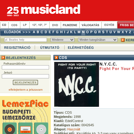
Felhasználónév
N.Y.C.C.
Fight For Your R
Jelszó
elfelejtettem a jelszavam
Típus:
CDS
Megjelenés:
1998
Kiadó:
Edel/Control
Katalógus szám:
0042645
Állapot:
Használt
Szállítási idő:
Kiszállítás kb. 2-3 nap vagy személyes