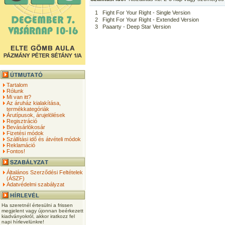
1
Fight For Your Right - Single Version
2
Fight For Your Right - Extended Version
3
Paaarty - Deep Star Version
Tartalom
Rólunk
Mi van itt?
Az áruház kialakítása,
termékkategóriák
Árutípusok, árujelölések
Regisztráció
Bevásárlókosár
Fizetési módok
Szállítási idő és átvételi módok
Reklamáció
Fontos!
Általános Szerződési Feltételek
(ÁSZF)
Adatvédelmi szabályzat
Ha szeretnél értesülni a frissen
megjelent vagy újonnan beérkezett
kiadványokról, akkor iratkozz fel
napi hírlevelünkre!