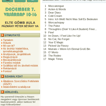
1
Moccatongue
2
Action & Words
3
Dear Diary
4
Cold Cream
5
Intro: Ich Weiß Nicht Was Soll Es Bedeuten
6
Worcashopay
7
The Pulse
8
Throughtro (Doin' It Like A Student) Finer...
9
Fine!
10
Im Down, I Feel Like I'm Up!
11
No Cat, No Forget
Tartalom
12
Your E Magic
Rólunk
Mi van itt?
13
Picked Up Floozy
Az áruház kialakítása,
14
Mutrato = Wenn Ich Einmal Groß Bin
termékkategóriák
15
O' Morto
Árutípusok, árujelölések
16
The Rodeo
Regisztráció
17
Magic Times
Bevásárlókosár
Fizetési módok
Szállítási idő és átvételi módok
Reklamáció
Fontos!
Általános Szerződési Feltételek
(ÁSZF)
Adatvédelmi szabályzat
Ha szeretnél értesülni a frissen
megjelent vagy újonnan beérkezett
kiadványokról, akkor iratkozz fel
napi hírlevelünkre!