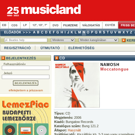
Felhasználónév
NAMOSH
Moccatongue
Jelszó
elfelejtettem a jelszavam
Típus:
CD
Megjelenés:
2006
Kiadó:
Bungalow Records
Katalógus szám:
Bung 121.2
Állapot:
Használt
Szállítási idő:
Kiszállítás kb. 2-3 nap vagy személyes