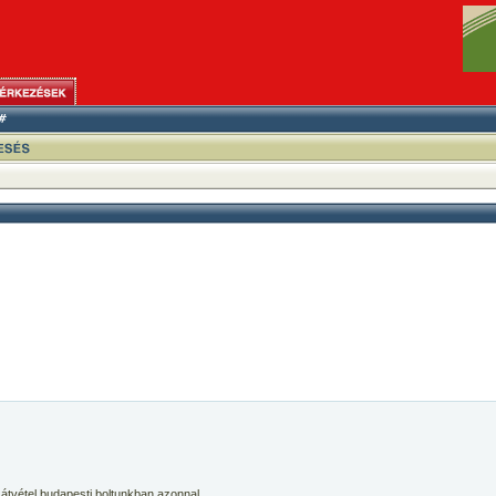
 átvétel budapesti boltunkban azonnal