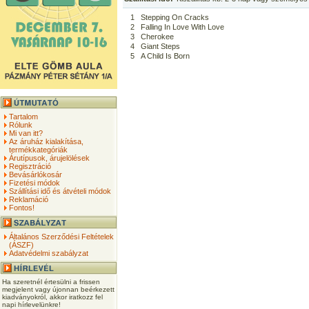
1
Stepping On Cracks
2
Falling In Love With Love
3
Cherokee
4
Giant Steps
5
A Child Is Born
Tartalom
Rólunk
Mi van itt?
Az áruház kialakítása,
termékkategóriák
Árutípusok, árujelölések
Regisztráció
Bevásárlókosár
Fizetési módok
Szállítási idő és átvételi módok
Reklamáció
Fontos!
Általános Szerződési Feltételek
(ÁSZF)
Adatvédelmi szabályzat
Ha szeretnél értesülni a frissen
megjelent vagy újonnan beérkezett
kiadványokról, akkor iratkozz fel
napi hírlevelünkre!