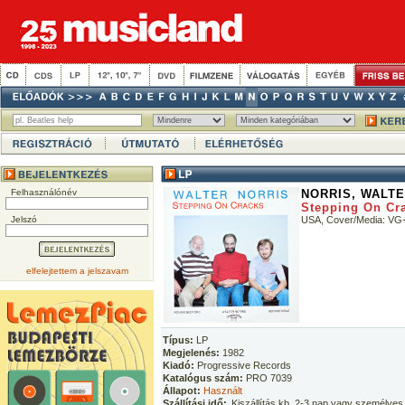
Felhasználónév
NORRIS, WALT
Stepping On Cr
Jelszó
USA, Cover/Media: VG
elfelejtettem a jelszavam
Típus:
LP
Megjelenés:
1982
Kiadó:
Progressive Records
Katalógus szám:
PRO 7039
Állapot:
Használt
Szállítási idő:
Kiszállítás kb. 2-3 nap vagy személyes