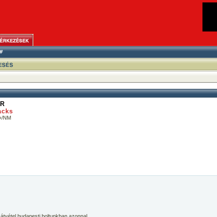
ER
acks
+/NM
 átvétel budapesti boltunkban azonnal