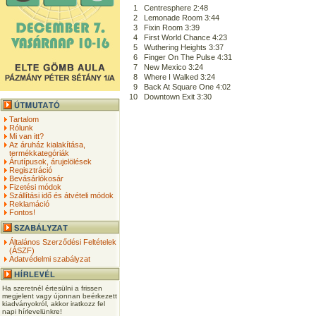
1
Centresphere 2:48
2
Lemonade Room 3:44
3
Fixin Room 3:39
4
First World Chance 4:23
5
Wuthering Heights 3:37
6
Finger On The Pulse 4:31
7
New Mexico 3:24
8
Where I Walked 3:24
9
Back At Square One 4:02
10
Downtown Exit 3:30
Tartalom
Rólunk
Mi van itt?
Az áruház kialakítása,
termékkategóriák
Árutípusok, árujelölések
Regisztráció
Bevásárlókosár
Fizetési módok
Szállítási idő és átvételi módok
Reklamáció
Fontos!
Általános Szerződési Feltételek
(ÁSZF)
Adatvédelmi szabályzat
Ha szeretnél értesülni a frissen
megjelent vagy újonnan beérkezett
kiadványokról, akkor iratkozz fel
napi hírlevelünkre!