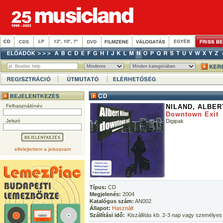
Felhasználónév
NILAND, ALBER
Downtown Exit
Jelszó
Digipak
elfelejtettem a jelszavam
Típus:
CD
Megjelenés:
2004
Katalógus szám:
AN002
Állapot:
Használt
Szállítási idő:
Kiszállítás kb. 2-3 nap vagy személyes