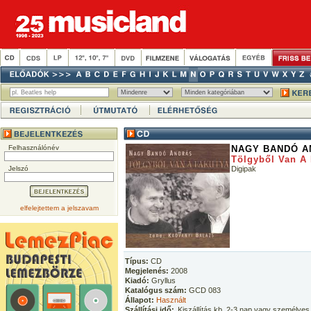
Felhasználónév
NAGY BANDÓ A
Tölgyből Van A
Jelszó
Digipak
elfelejtettem a jelszavam
Típus:
CD
Megjelenés:
2008
Kiadó:
Gryllus
Katalógus szám:
GCD 083
Állapot:
Használt
Szállítási idő:
Kiszállítás kb. 2-3 nap vagy személyes