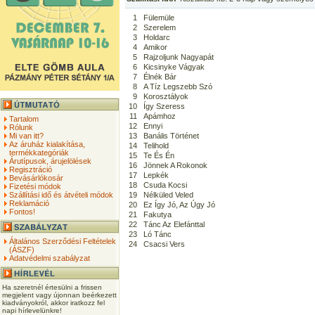
1
Fülemüle
2
Szerelem
3
Holdarc
4
Amikor
5
Rajzoljunk Nagyapát
6
Kicsinyke Vágyak
7
Élnék Bár
8
A Tíz Legszebb Szó
9
Korosztályok
10
Így Szeress
11
Apámhoz
Tartalom
12
Ennyi
Rólunk
Mi van itt?
13
Banális Történet
Az áruház kialakítása,
14
Telihold
termékkategóriák
15
Te És Én
Árutípusok, árujelölések
16
Jönnek A Rokonok
Regisztráció
17
Lepkék
Bevásárlókosár
18
Csuda Kocsi
Fizetési módok
Szállítási idő és átvételi módok
19
Nélküled Veled
Reklamáció
20
Ez Így Jó, Az Úgy Jó
Fontos!
21
Fakutya
22
Tánc Az Elefánttal
23
Ló Tánc
Általános Szerződési Feltételek
24
Csacsi Vers
(ÁSZF)
Adatvédelmi szabályzat
Ha szeretnél értesülni a frissen
megjelent vagy újonnan beérkezett
kiadványokról, akkor iratkozz fel
napi hírlevelünkre!