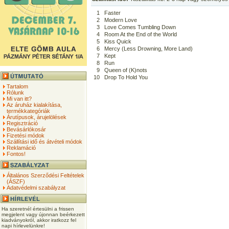
1
Faster
2
Modern Love
3
Love Comes Tumbling Down
4
Room At the End of the World
5
Kiss Quick
6
Mercy (Less Drowning, More Land)
7
Kept
8
Run
9
Queen of (K)nots
10
Drop To Hold You
Tartalom
Rólunk
Mi van itt?
Az áruház kialakítása,
termékkategóriák
Árutípusok, árujelölések
Regisztráció
Bevásárlókosár
Fizetési módok
Szállítási idő és átvételi módok
Reklamáció
Fontos!
Általános Szerződési Feltételek
(ÁSZF)
Adatvédelmi szabályzat
Ha szeretnél értesülni a frissen
megjelent vagy újonnan beérkezett
kiadványokról, akkor iratkozz fel
napi hírlevelünkre!