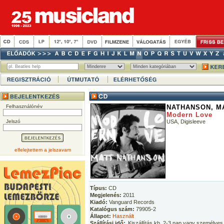
Felhasználónév
NATHANSON, M
Modern Love
Jelszó
USA, Digisleeve
elfelejtettem a jelszavam
Típus:
CD
Megjelenés:
2011
Kiadó:
Vanguard Records
Katalógus szám:
79905-2
Állapot:
Használt
Szállítási idő:
Kiszállítás kb. 2-3 nap vagy személyes