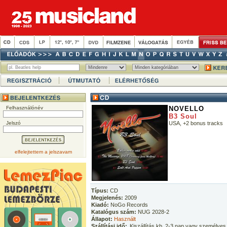
Felhasználónév
NOVELLO
B3 Soul
Jelszó
USA, +2 bonus tracks
elfelejtettem a jelszavam
Típus:
CD
Megjelenés:
2009
Kiadó:
NoGo Records
Katalógus szám:
NUG 2028-2
Állapot:
Használt
Szállítási idő:
Kiszállítás kb. 2-3 nap vagy személyes