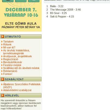
1
Baila - 3:22
2
The Message 2008 - 3:46
3
B3 Soul - 3:25
4
Salt & Pepper - 4:15
Tartalom
Rólunk
Mi van itt?
Az áruház kialakítása,
termékkategóriák
Árutípusok, árujelölések
Regisztráció
Bevásárlókosár
Fizetési módok
Szállítási idő és átvételi módok
Reklamáció
Fontos!
Általános Szerződési Feltételek
(ÁSZF)
Adatvédelmi szabályzat
Ha szeretnél értesülni a frissen
megjelent vagy újonnan beérkezett
kiadványokról, akkor iratkozz fel
napi hírlevelünkre!