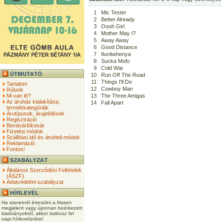
1
Mic Tester
2
Better Already
3
Oooh Girl
4
Mother May I?
5
Away Away
6
Good Distance
7
Iluvitwhenya
8
Sucka Mofo
9
Cold War
10
Run Off The Road
11
Things I'll Do
Tartalom
12
Cowboy Man
Rólunk
Mi van itt?
13
The Three Amigas
Az áruház kialakítása,
14
Fall Apart
termékkategóriák
Árutípusok, árujelölések
Regisztráció
Bevásárlókosár
Fizetési módok
Szállítási idő és átvételi módok
Reklamáció
Fontos!
Általános Szerződési Feltételek
(ÁSZF)
Adatvédelmi szabályzat
Ha szeretnél értesülni a frissen
megjelent vagy újonnan beérkezett
kiadványokról, akkor iratkozz fel
napi hírlevelünkre!