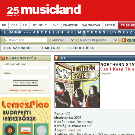
Felhasználónév
NORTHERN STA
Can I Keep Thi
Jelszó
Digipak
elfelejtettem a jelszavam
Típus:
CD
Megjelenés:
2007
Kiadó:
Ipecac Recordings
Katalógus szám:
IPC92
Állapot:
Használt
Szállítási idő:
Kiszállítás kb. 2-3 nap vagy személyes