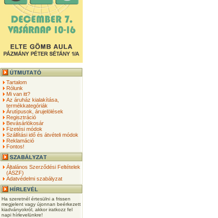
Tartalom
Rólunk
Mi van itt?
Az áruház kialakítása,
termékkategóriák
Árutípusok, árujelölések
Regisztráció
Bevásárlókosár
Fizetési módok
Szállítási idő és átvételi módok
Reklamáció
Fontos!
Általános Szerződési Feltételek
(ÁSZF)
Adatvédelmi szabályzat
Ha szeretnél értesülni a frissen
megjelent vagy újonnan beérkezett
kiadványokról, akkor iratkozz fel
napi hírlevelünkre!