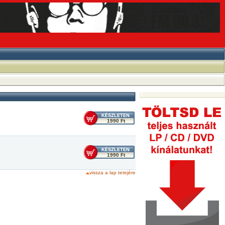
1990 Ft
1990 Ft
vissza a lap tetejére