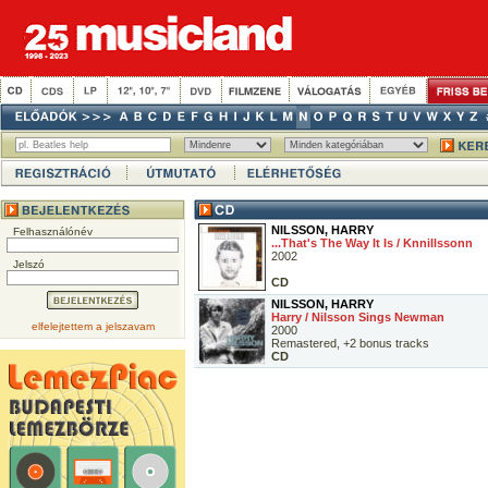
NILSSON, HARRY
Felhasználónév
...That's The Way It Is / Knnillssonn
2002
Jelszó
CD
NILSSON, HARRY
Harry / Nilsson Sings Newman
elfelejtettem a jelszavam
2000
Remastered, +2 bonus tracks
CD