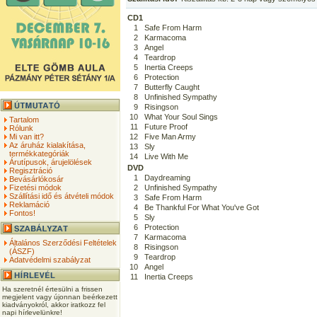
CD1
1
Safe From Harm
2
Karmacoma
3
Angel
4
Teardrop
5
Inertia Creeps
6
Protection
7
Butterfly Caught
8
Unfinished Sympathy
9
Risingson
10
What Your Soul Sings
Tartalom
11
Future Proof
Rólunk
Mi van itt?
12
Five Man Army
Az áruház kialakítása,
13
Sly
termékkategóriák
14
Live With Me
Árutípusok, árujelölések
DVD
Regisztráció
1
Daydreaming
Bevásárlókosár
Fizetési módok
2
Unfinished Sympathy
Szállítási idő és átvételi módok
3
Safe From Harm
Reklamáció
4
Be Thankful For What You've Got
Fontos!
5
Sly
6
Protection
7
Karmacoma
Általános Szerződési Feltételek
8
Risingson
(ÁSZF)
9
Teardrop
Adatvédelmi szabályzat
10
Angel
11
Inertia Creeps
Ha szeretnél értesülni a frissen
megjelent vagy újonnan beérkezett
kiadványokról, akkor iratkozz fel
napi hírlevelünkre!