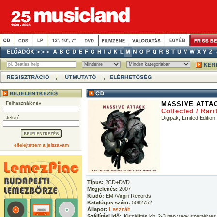
Felhasználónév
MASSIVE ATTA
Collected / Rar
Jelszó
Digipak, Limited Edition
elfelejtettem a jelszavam
Típus:
2CD+DVD
Megjelenés:
2007
Kiadó:
EMI/Virgin Records
Katalógus szám:
5082752
Állapot:
Használt
Szállítási idő:
Kiszállítás kb. 2-3 nap vagy személyes