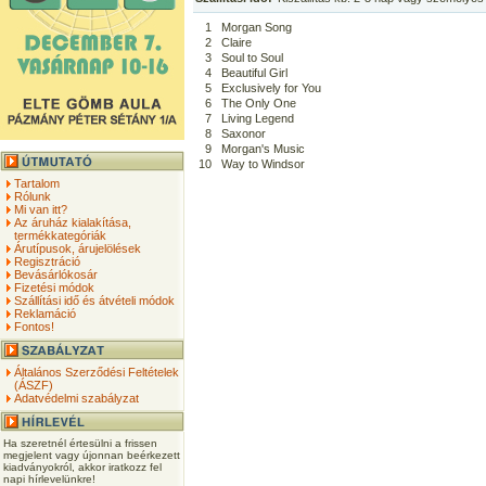
1
Morgan Song
2
Claire
3
Soul to Soul
4
Beautiful Girl
5
Exclusively for You
6
The Only One
7
Living Legend
8
Saxonor
9
Morgan's Music
10
Way to Windsor
Tartalom
Rólunk
Mi van itt?
Az áruház kialakítása,
termékkategóriák
Árutípusok, árujelölések
Regisztráció
Bevásárlókosár
Fizetési módok
Szállítási idő és átvételi módok
Reklamáció
Fontos!
Általános Szerződési Feltételek
(ÁSZF)
Adatvédelmi szabályzat
Ha szeretnél értesülni a frissen
megjelent vagy újonnan beérkezett
kiadványokról, akkor iratkozz fel
napi hírlevelünkre!