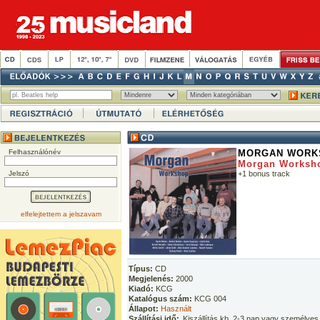
Felhasználónév
MORGAN WORK
Morgan Worksh
Jelszó
+1 bonus track
elfelejtettem a jelszavam
Típus:
CD
Megjelenés:
2000
Kiadó:
KCG
Katalógus szám:
KCG 004
Állapot:
Használt
Szállítási idő:
Kiszállítás kb. 2-3 nap vagy személyes