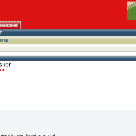
SHOP
op
 átvétel budapesti boltunkban azonnal