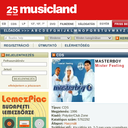
Felhasználónév
MASTERBOY
Mister Feeling
Jelszó
elfelejtettem a jelszavam
Típus:
CDS
Megjelenés:
1996
Kiadó:
Polydor/Club Zone
Katalógus szám:
5762292
Állapot:
Használt
Szállítási idő:
Kiszállítás kb. 2-3 nap vagy személyes