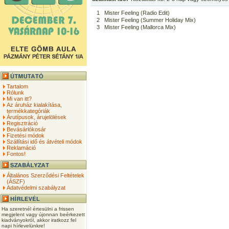
1
Mister Feeling (Radio Edit)
2
Mister Feeling (Summer Holiday Mix)
3
Mister Feeling (Mallorca Mix)
Tartalom
Rólunk
Mi van itt?
Az áruház kialakítása,
termékkategóriák
Árutípusok, árujelölések
Regisztráció
Bevásárlókosár
Fizetési módok
Szállítási idő és átvételi módok
Reklamáció
Fontos!
Általános Szerződési Feltételek
(ÁSZF)
Adatvédelmi szabályzat
Ha szeretnél értesülni a frissen
megjelent vagy újonnan beérkezett
kiadványokról, akkor iratkozz fel
napi hírlevelünkre!