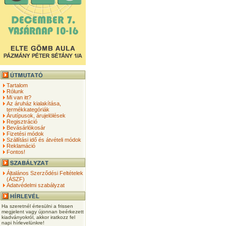
Tartalom
Rólunk
Mi van itt?
Az áruház kialakítása,
termékkategóriák
Árutípusok, árujelölések
Regisztráció
Bevásárlókosár
Fizetési módok
Szállítási idő és átvételi módok
Reklamáció
Fontos!
Általános Szerződési Feltételek
(ÁSZF)
Adatvédelmi szabályzat
Ha szeretnél értesülni a frissen
megjelent vagy újonnan beérkezett
kiadványokról, akkor iratkozz fel
napi hírlevelünkre!