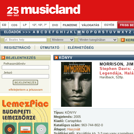
Felhasználónév
MORRISON, JIM
Stephen Davis: 
Jelszó
Legendája, Halá
Hardback, 528p.
elfelejtettem a jelszavam
Típus:
KÖNYV
Megjelenés:
2005
Kiadó:
Cartaphilus
Katalógus szám:
963-744-802-0
Állapot:
Használt
Szállítási idő:
Kiszállítás kb. 2-3 nap vagy személyes