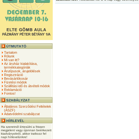
Tartalom
Rólunk
Mi van itt?
Az áruház kialakítása,
termékkategóriák
Árutípusok, árujelölések
Regisztráció
Bevásárlókosár
Fizetési módok
Szállítási idő és átvételi módok
Reklamáció
Fontos!
Általános Szerződési Feltételek
(ÁSZF)
Adatvédelmi szabályzat
Ha szeretnél értesülni a frissen
megjelent vagy újonnan beérkezett
kiadványokról, akkor iratkozz fel
napi hírlevelünkre!