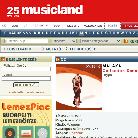
Felhasználónév
MALAKA
Collection Dans
Jelszó
Digipak
elfelejtettem a jelszavam
Típus:
CD+DVD
Megjelenés:
2008
Kiadó:
Wagram
Katalógus szám:
WAG 737
Állapot:
Használt
Szállítási idő:
Kiszállítás kb. 2-3 nap vagy személyes