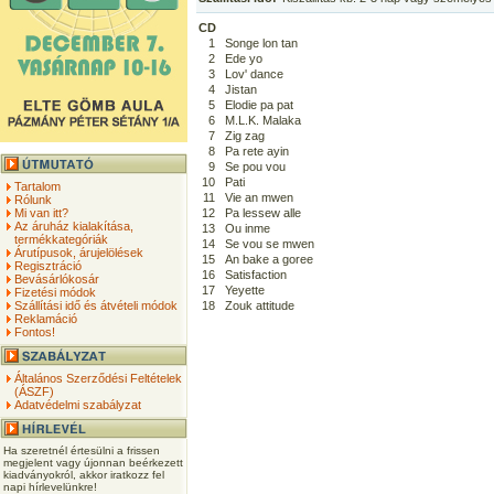
CD
1
Songe lon tan
2
Ede yo
3
Lov' dance
4
Jistan
5
Elodie pa pat
6
M.L.K. Malaka
7
Zig zag
8
Pa rete ayin
9
Se pou vou
10
Pati
Tartalom
11
Vie an mwen
Rólunk
Mi van itt?
12
Pa lessew alle
Az áruház kialakítása,
13
Ou inme
termékkategóriák
14
Se vou se mwen
Árutípusok, árujelölések
15
An bake a goree
Regisztráció
16
Satisfaction
Bevásárlókosár
17
Yeyette
Fizetési módok
Szállítási idő és átvételi módok
18
Zouk attitude
Reklamáció
Fontos!
Általános Szerződési Feltételek
(ÁSZF)
Adatvédelmi szabályzat
Ha szeretnél értesülni a frissen
megjelent vagy újonnan beérkezett
kiadványokról, akkor iratkozz fel
napi hírlevelünkre!