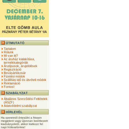
Tartalom
Rólunk
Mi van itt?
Az áruház kialakítása,
termékkategóriák
Árutípusok, árujelölések
Regisztráció
Bevásárlókosár
Fizetési módok
Szállítási idő és átvételi módok
Reklamáció
Fontos!
Általános Szerződési Feltételek
(ÁSZF)
Adatvédelmi szabályzat
Ha szeretnél értesülni a frissen
megjelent vagy újonnan beérkezett
kiadványokról, akkor iratkozz fel
napi hírlevelünkre!