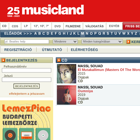
MASSI, SOUAD
Felhasználónév
El Mutakallimun (Masters Of The Wor
2015
Jelszó
Digipak
CD
MASSI, SOUAD
Oumniya
elfelejtettem a jelszavam
2019
Digipak
CD