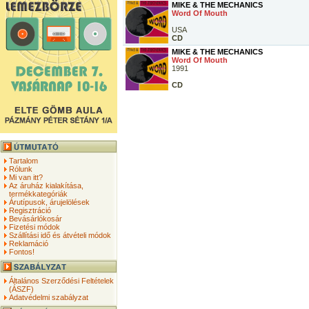
MIKE & THE MECHANICS
Word Of Mouth
USA
CD
MIKE & THE MECHANICS
Word Of Mouth
1991
CD
Tartalom
Rólunk
Mi van itt?
Az áruház kialakítása,
termékkategóriák
Árutípusok, árujelölések
Regisztráció
Bevásárlókosár
Fizetési módok
Szállítási idő és átvételi módok
Reklamáció
Fontos!
Általános Szerződési Feltételek
(ÁSZF)
Adatvédelmi szabályzat