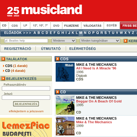
MIKE & THE MECHANICS
CDS
(1 darab)
All I Need Is A Miracle '96
CD
(4 darab)
1996
Digipak
CDS
Felhasználónév
Jelszó
MIKE & THE MECHANICS
Beggar On A Beach Of Gold
1995
elfelejtettem a jelszavam
CD
MIKE & THE MECHANICS
Mike & The Mechanics
1999
CD