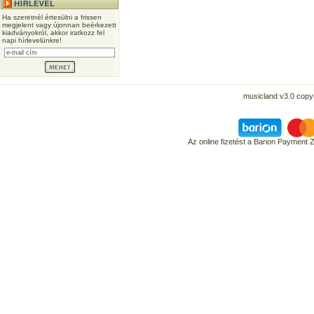
Ha szeretnél értesülni a frissen
megjelent vagy újonnan beérkezett
kiadványokról, akkor iratkozz fel
napi hírlevelünkre!
musicland v3.0 copyr
Az online fizetést a Barion Payment 