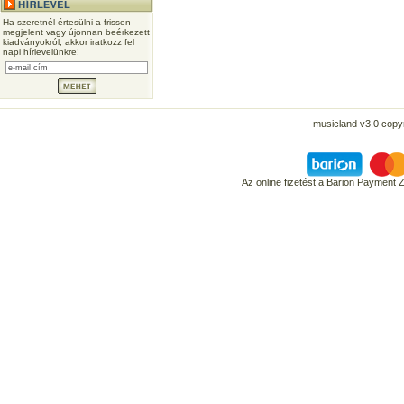
Ha szeretnél értesülni a frissen
megjelent vagy újonnan beérkezett
kiadványokról, akkor iratkozz fel
napi hírlevelünkre!
musicland v3.0 copyr
Az online fizetést a Barion Payment 