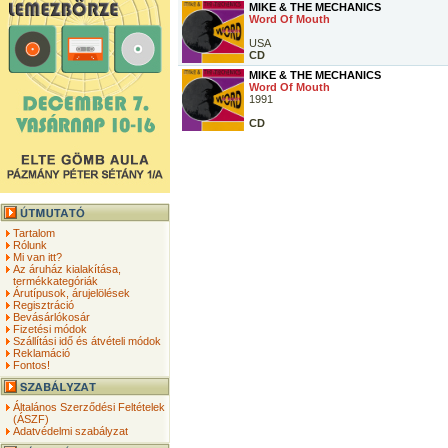
MIKE & THE MECHANICS
Word Of Mouth
USA
CD
MIKE & THE MECHANICS
Word Of Mouth
1991
CD
Tartalom
Rólunk
Mi van itt?
Az áruház kialakítása,
termékkategóriák
Árutípusok, árujelölések
Regisztráció
Bevásárlókosár
Fizetési módok
Szállítási idő és átvételi módok
Reklamáció
Fontos!
Általános Szerződési Feltételek
(ÁSZF)
Adatvédelmi szabályzat