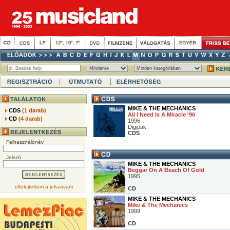
MIKE & THE MECHANICS
CDS
(1 darab)
All I Need Is A Miracle '96
CD
(4 darab)
1996
Digipak
CDS
Felhasználónév
Jelszó
MIKE & THE MECHANICS
Beggar On A Beach Of Gold
1995
elfelejtettem a jelszavam
CD
MIKE & THE MECHANICS
Mike & The Mechanics
1999
CD