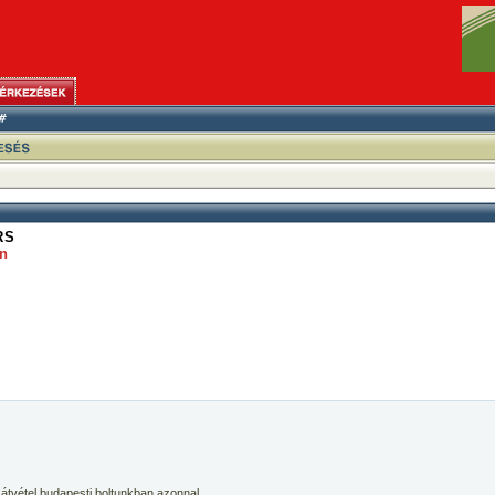
RS
on
 átvétel budapesti boltunkban azonnal