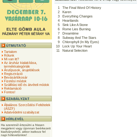
1
The Final Word Of History
2
Karen
3
Everything Changes
4
Heartlands
5
Sink Like A Stone
6
Rome Lies Burning
7
Dreamtime
8
Subway And The Stars
9
Chlorophyll (In My Eyes)
10
Lock Up Your Heart
11
Natural Selection
Tartalom
Rólunk
Mi van itt?
Az áruház kialakítása,
termékkategóriák
Árutípusok, árujelölések
Regisztráció
Bevásárlókosár
Fizetési módok
Szállítási idő és átvételi módok
Reklamáció
Fontos!
Általános Szerződési Feltételek
(ÁSZF)
Adatvédelmi szabályzat
Ha szeretnél értesülni a frissen
megjelent vagy újonnan beérkezett
kiadványokról, akkor iratkozz fel
napi hírlevelünkre!