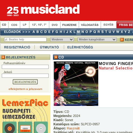
Felhasználónév
MOVING FINGE
Natural Selecti
Jelszó
elfelejtettem a jelszavam
Típus:
CD
Megjelenés:
2024
Kiadó:
Sonet
Katalógus szám:
SLPCD-0957
Állapot:
Használt
Szállítási idő:
Kiszállítás kb. 2-3 nap vagy személyes