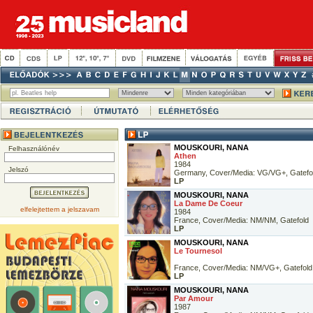
MOUSKOURI, NANA
Felhasználónév
Athen
1984
Jelszó
Germany, Cover/Media: VG/VG+, Gatefo
LP
MOUSKOURI, NANA
La Dame De Coeur
elfelejtettem a jelszavam
1984
France, Cover/Media: NM/NM, Gatefold
LP
MOUSKOURI, NANA
Le Tournesol
France, Cover/Media: NM/VG+, Gatefold
LP
MOUSKOURI, NANA
Par Amour
1987