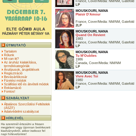
France, Cover/Media: NM/NM, Gatefold
LP
MOUSKOURI, NANA
Plaisir D'Amour
France, Cover/Media: NM/NM, Gatefold
2LP
MOUSKOURI, NANA
Quand On Revient
1983
France, Cover/Media: NM/NM, Gatefold
LP
Tartalom
MOUSKOURI, NANA
Rólunk
Tu M'Oublies
Mi van itt?
1986
Az áruház kialakítása,
Canada, Cover/Media: NM/NM
termékkategóriák
LP
Árutípusok, árujelölések
MOUSKOURI, NANA
Regisztráció
Vivre Avec Toi
Bevásárlókosár
1980
Fizetési módok
France, Cover/Media: NM/NM, Gatefold
Szállítási idő és átvételi módok
LP
Reklamáció
Fontos!
Általános Szerződési Feltételek
(ÁSZF)
Adatvédelmi szabályzat
Ha szeretnél értesülni a frissen
megjelent vagy újonnan beérkezett
kiadványokról, akkor iratkozz fel
napi hírlevelünkre!