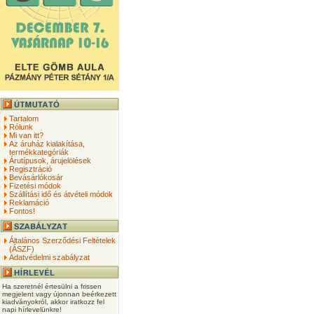
Tartalom
Rólunk
Mi van itt?
Az áruház kialakítása,
termékkategóriák
Árutípusok, árujelölések
Regisztráció
Bevásárlókosár
Fizetési módok
Szállítási idő és átvételi módok
Reklamáció
Fontos!
Általános Szerződési Feltételek
(ÁSZF)
Adatvédelmi szabályzat
Ha szeretnél értesülni a frissen
megjelent vagy újonnan beérkezett
kiadványokról, akkor iratkozz fel
napi hírlevelünkre!