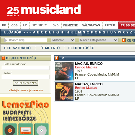
MACIAS, ENRICO
Felhasználónév
Enrico Macias
1977
Jelszó
France, Cover/Media: NM/NM
LP
MACIAS, ENRICO
Enrico Macias
elfelejtettem a jelszavam
1981
France, Cover/Media: NM/NM
LP