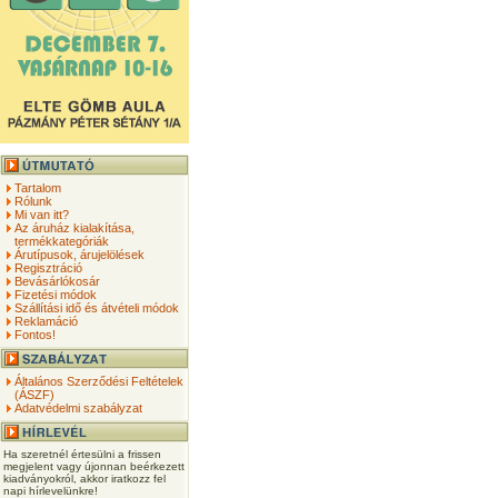
Tartalom
Rólunk
Mi van itt?
Az áruház kialakítása,
termékkategóriák
Árutípusok, árujelölések
Regisztráció
Bevásárlókosár
Fizetési módok
Szállítási idő és átvételi módok
Reklamáció
Fontos!
Általános Szerződési Feltételek
(ÁSZF)
Adatvédelmi szabályzat
Ha szeretnél értesülni a frissen
megjelent vagy újonnan beérkezett
kiadványokról, akkor iratkozz fel
napi hírlevelünkre!