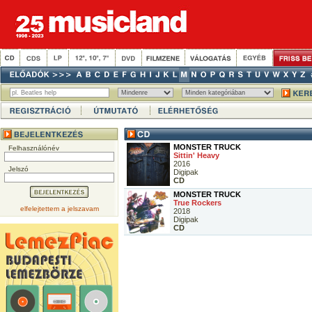
MONSTER TRUCK
Felhasználónév
Sittin' Heavy
2016
Jelszó
Digipak
CD
MONSTER TRUCK
True Rockers
elfelejtettem a jelszavam
2018
Digipak
CD